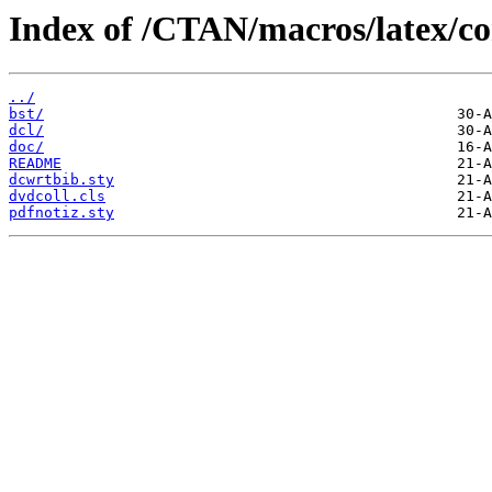
Index of /CTAN/macros/latex/co
../
bst/
dcl/
doc/
README
dcwrtbib.sty
dvdcoll.cls
pdfnotiz.sty