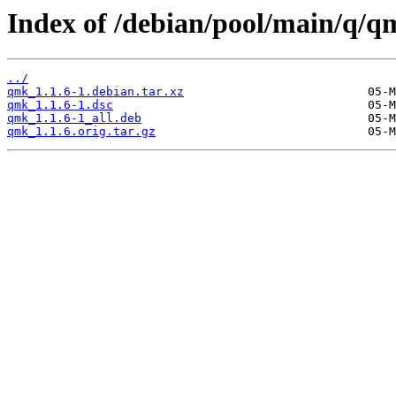
Index of /debian/pool/main/q/q
../
qmk_1.1.6-1.debian.tar.xz
qmk_1.1.6-1.dsc
qmk_1.1.6-1_all.deb
qmk_1.1.6.orig.tar.gz