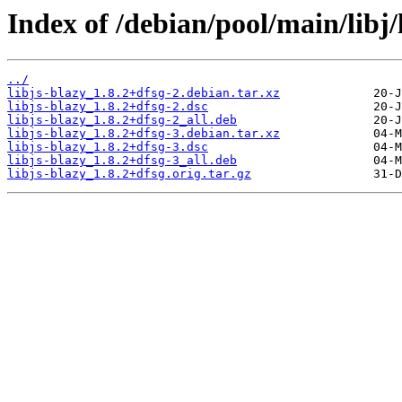
Index of /debian/pool/main/libj/
../
libjs-blazy_1.8.2+dfsg-2.debian.tar.xz
libjs-blazy_1.8.2+dfsg-2.dsc
libjs-blazy_1.8.2+dfsg-2_all.deb
libjs-blazy_1.8.2+dfsg-3.debian.tar.xz
libjs-blazy_1.8.2+dfsg-3.dsc
libjs-blazy_1.8.2+dfsg-3_all.deb
libjs-blazy_1.8.2+dfsg.orig.tar.gz